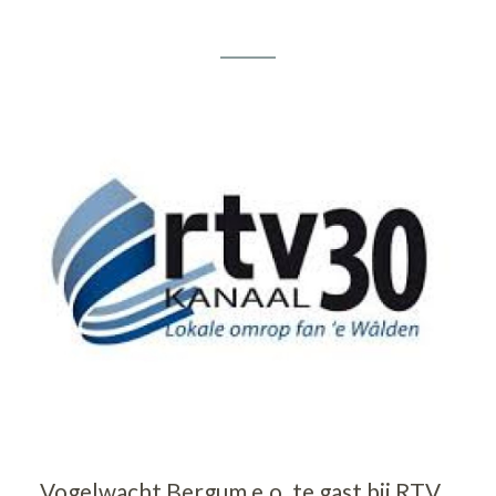
Vogelwacht Bergum e.o. te gast bij RTV